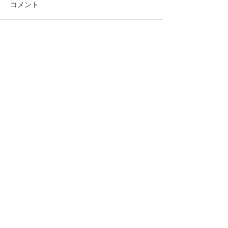
コメント
コメントを追加…
春のパークヨガ再開しま
春がやってきた
す！
生法のお話
トップへ戻る
​© 2020
ののこヨガ