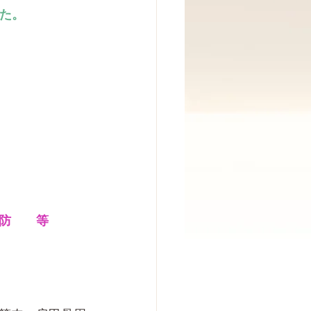
した。
防　　等